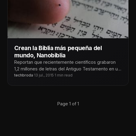
Crean la Biblia más pequeña del
mundo, Nanobiblia
Reportan que recientemente científicos grabaron
1,2 millones de letras del Antiguo Testamento en un
disco no más grande que
techbroda
·
13 jul., 2015
·
1 min read
Page 1 of 1