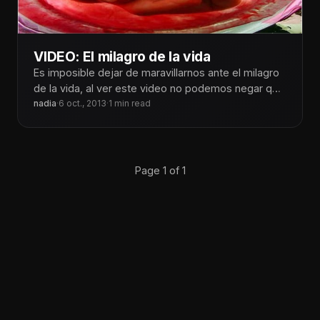
VIDEO: El milagro de la vida
Es imposible dejar de maravillarnos ante el milagro
de la vida, al ver este video no podemos negar que
somos
nadia
·
6 oct., 2013
·
1 min read
Page 1 of 1