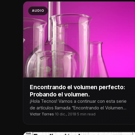
AUDIO
Encontrando el volumen perfecto:
Probando el volumen.
¡Hola Tecnos! Vamos a continuar con esta serie
de artículos llamada “Encontrando el Volumen
Victor Torres
Perfecto” En mi publicación anterior hablé
·
10 dic., 2018
·
5 min read