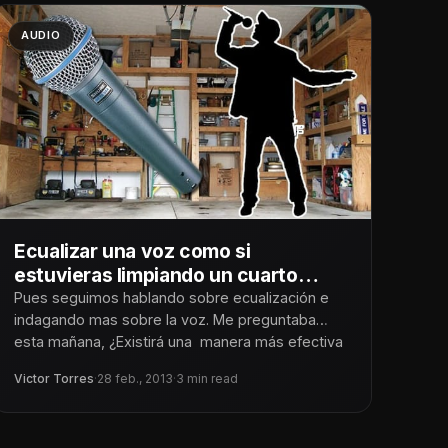
AUDIO
Ecualizar una voz como si
estuvieras limpiando un cuarto
sucio y desorganizado
Pues seguimos hablando sobre ecualización e
indagando mas sobre la voz. Me preguntaba
esta mañana, ¿Existirá una manera más efectiva
Victor Torres
·
28 feb., 2013
·
3 min read