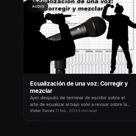
AUDIO
Ecualización de una voz: Corregir y
mezclar
Ayer después de terminar de escribir sobre el
arte de ecualizar el bajo volví a revisar sobre la
ecualización de
Victor Torres
·
21 feb., 2013
·
5 min read