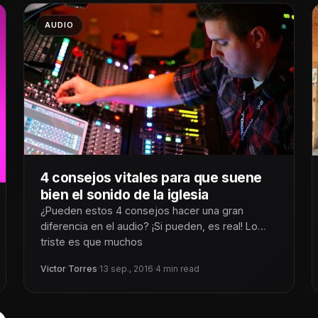
AUDIO
4 consejos vitales para que suene
bien el sonido de la iglesia
¿Pueden estos 4 consejos hacer una gran
diferencia en el audio? ¡Si pueden, es real! Lo
triste es que muchos
Victor Torres
·
13 sep., 2016
·
4 min read