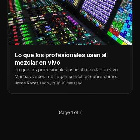
Lo que los profesionales usan al
mezclar en vivo
Lo que los profesionales usan al mezclar en vivo
Muchas veces me llegan consultas sobre cómo
hacer para lograr mejores
Jorge Rozas
·
1 ago., 2016
·
10 min read
Page 1 of 1