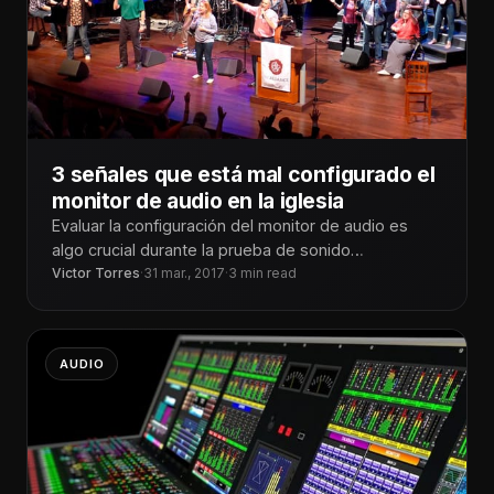
3 señales que está mal configurado el
monitor de audio en la iglesia
Evaluar la configuración del monitor de audio es
algo crucial durante la prueba de sonido
(soundcheck) y durante la reunión
Victor Torres
·
31 mar., 2017
·
3 min read
AUDIO