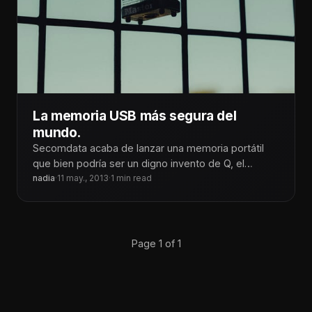
La memoria USB más segura del
mundo.
Secomdata acaba de lanzar una memoria portátil
que bien podría ser un digno invento de Q, el
científico de James
nadia
·
11 may., 2013
·
1 min read
Page 1 of 1