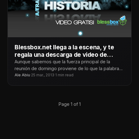
Blessbox.net llega a la escena, y te
regala una descarga de video de
Resurrección
Aunque sabemos que la fuerza principal de la
reunión de domingo proviene de lo que la palabra
de Dios hará
Ale Abiu
·
25 mar., 2013
·
1 min read
Page 1 of 1