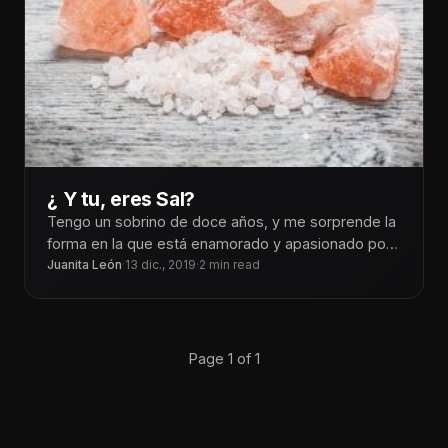
¿ Y tu, eres Sal?
Tengo un sobrino de doce años, y me sorprende la
forma en la que está enamorado y apasionado por
Dios,
Juanita León
·
13 dic., 2019
·
2 min read
Page 1 of 1