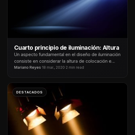
Cuarto principio de iluminación: Altura
Un aspecto fundamental en el diseño de iluminación
consiste en considerar la altura de colocación e
instalación de las lámparas,
Mariano Reyes
·
18 mar., 2020
·
2 min read
DESTACADOS