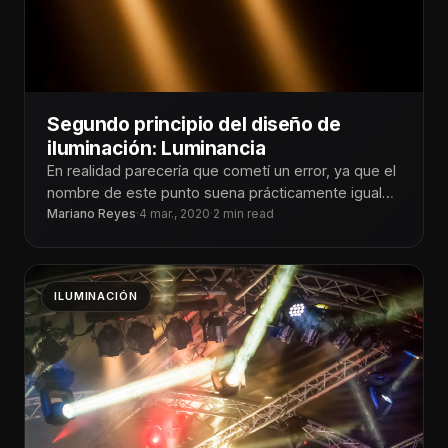
Segundo principio del diseño de
iluminación: Luminancia
En realidad parecería que cometí un error, ya que el
nombre de este punto suena prácticamente igual
que el primer
Mariano Reyes
·
4 mar., 2020
·
2 min read
ILUMINACIÓN