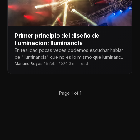
Primer principio del diseño de
iluminación: Iluminancia
En realidad pocas veces podemos escuchar hablar
de "Iluminancia" que no es lo mismo que luminancia
aunque son
Mariano Reyes
·
26 feb., 2020
·
3 min read
Page 1 of 1