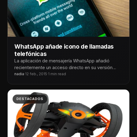
WhatsApp añade icono de llamadas
telefónicas
La aplicación de mensajería WhatsApp añadió
recientemente un acceso directo en su versión
para dispositivos iOS para realizar llamadas
nadia
·
12 feb., 2015
·
1 min read
telefónicas
DESTACADOS