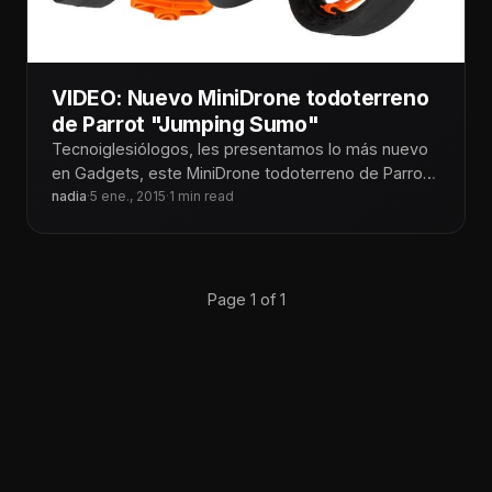
VIDEO: Nuevo MiniDrone todoterreno
de Parrot "Jumping Sumo"
Tecnoiglesiólogos, les presentamos lo más nuevo
en Gadgets, este MiniDrone todoterreno de Parrot
"Jumping Sumo". Graba en HD
nadia
·
5 ene., 2015
·
1 min read
Page 1 of 1