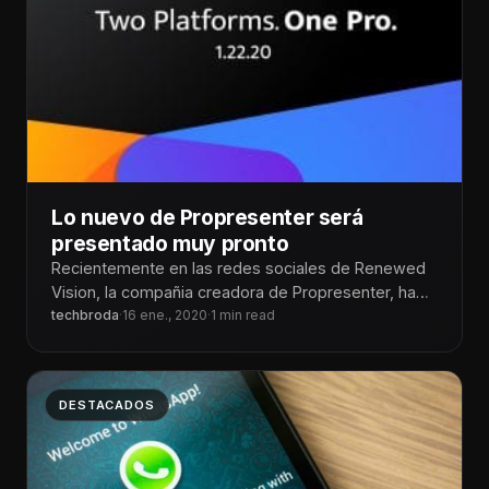
Lo nuevo de Propresenter será
presentado muy pronto
Recientemente en las redes sociales de Renewed
Vision, la compañia creadora de Propresenter, ha
estado publicando mensajes que han generado
techbroda
·
16 ene., 2020
·
1 min read
expectación.
DESTACADOS