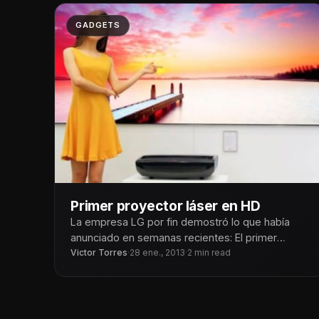
GADGETS
Primer proyector láser en HD
La empresa LG por fin demostró lo que había
anunciado en semanas recientes: El primer
proyector de video HD que
Victor Torres
·
28 ene., 2013
·
2 min read