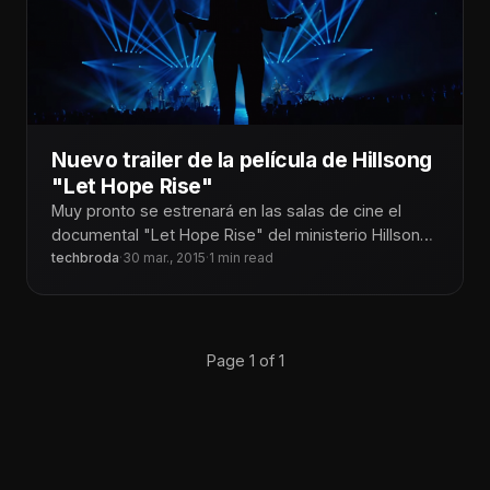
Nuevo trailer de la película de Hillsong
"Let Hope Rise"
Muy pronto se estrenará en las salas de cine el
documental "Let Hope Rise" del ministerio Hillsong
Australia.
techbroda
·
30 mar., 2015
·
1 min read
Page 1 of 1