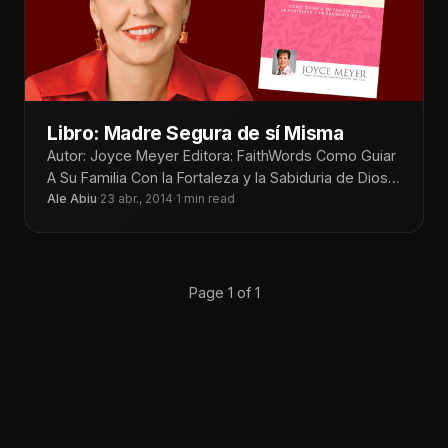
Libro: Madre Segura de sí Misma
Autor: Joyce Meyer Editora: FaithWords Como Guiar
A Su Familia Con la Fortaleza y la Sabiduria de Dios
Entrenadora, animadora,
Ale Abiu
·
23 abr., 2014
·
1 min read
Page 1 of 1