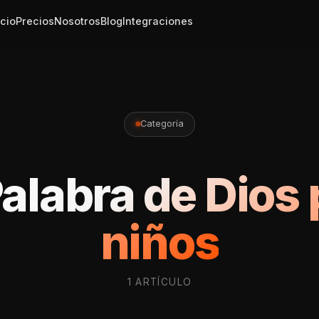
icio
Precios
Nosotros
Blog
Integraciones
Categoría
Palabra de Dios 
niños
1 ARTÍCULO