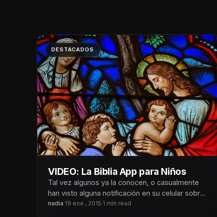
DESTACADOS
VIDEO: La Biblia App para Niños
Tal vez algunos ya la conocen, o casualmente
han visto alguna notificación en su celular sobre
la Biblia App para
nadia
·
19 ene., 2015
·
1 min read