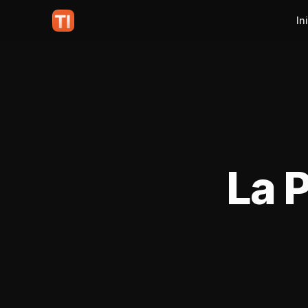
In
La 