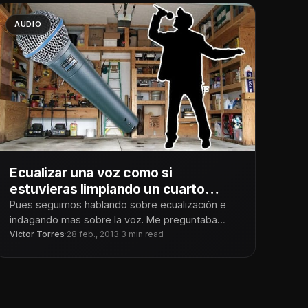
AUDIO
Ecualizar una voz como si
estuvieras limpiando un cuarto
sucio y desorganizado
Pues seguimos hablando sobre ecualización e
indagando mas sobre la voz. Me preguntaba
esta mañana, ¿Existirá una manera más efectiva
Victor Torres
·
28 feb., 2013
·
3 min read