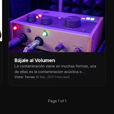
Bájale al Volumen
La contaminación viene en muchas formas, una
de ellas es la contaminación acústica o
Victor Torres
·
18 feb., 2011
·
1 min read
contaminación por ruido. Las personas estamos
Page 1 of 1