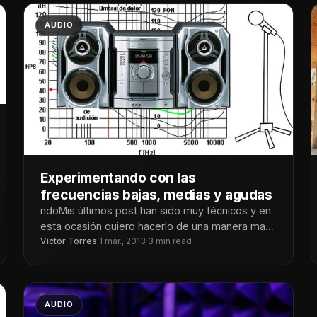
AUDIO
Experimentando con las
frecuencias bajas, medias y agudas
ndoMis últimos post han sido muy técnicos y en
esta ocasión quiero hacerlo de una manera mas
sencilla, digo, Jesús
Victor Torres
·
1 mar., 2013
·
3 min read
AUDIO