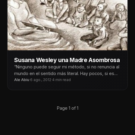
Susana Wesley una Madre Asombrosa
“Ninguno puede seguir mi método, si no renuncia al
mundo en el sentido más literal. Hay pocos, si es
que
Ale Abiu
·
6 ago., 2012
·
4 min read
Page 1 of 1