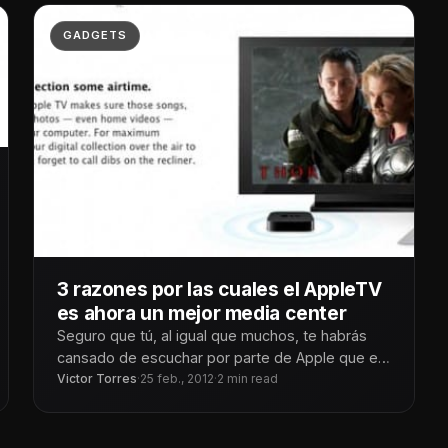
GADGETS
3 razones por las cuales el AppleTV
es ahora un mejor media center
Seguro que tú, al igual que muchos, te habrás
cansado de escuchar por parte de Apple que el
AppleTV es
Victor Torres
·
25 feb., 2012
·
2 min read