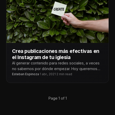
Crea publicaciones más efectivas en
el Instagram de tu iglesia
Al generar contenido para redes sociales, a veces
no sabemos por dónde empezar. Hoy queremos
compartir contigo algunas sugerencias sobre
Esteban Espinoza
·
1 abr., 2021
·
2 min read
Page 1 of 1