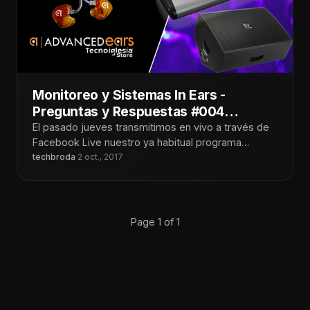
Monitoreo y Sistemas In Ears -
Preguntas y Respuestas #004
Tecnoiglesia
El pasado jueves transmitimos en vivo a través de
Facebook Live nuestro ya habitual programa
"Preguntas y Respuestas"
techbroda
·
2 oct., 2017
Page 1 of 1