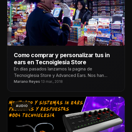
Como comprar y personalizar tus in
ears en Tecnoiglesia Store
En días pasados lanzamos la pagina de
Tecnoiglesia Store y Advanced Ears. Nos han
preguntado como poder adquirirlos. En este
Mariano Reyes
·
13 mar., 2018
AUDIO