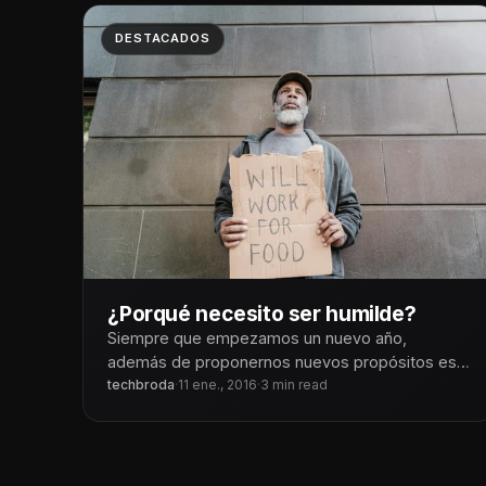
DESTACADOS
¿Porqué necesito ser humilde?
Siempre que empezamos un nuevo año,
además de proponernos nuevos propósitos es
importante realizar una introspección para saber
techbroda
·
11 ene., 2016
·
3 min read
como nos