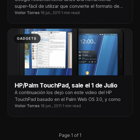
super-fácil de utilizar que convierte el formato de
animaciones de Adobe Flash, y produce un
Victor Torres
·
16 jul., 2011
·
1 min read
GADGETS
HP/Palm TouchPad, sale el 1 de Julio
A continuación los dejo con este video del HP
TouchPad basado en el Palm Web OS 3.0, y como
Victor Torres
·
18 jun., 2011
·
1 min read
Page 1 of 1