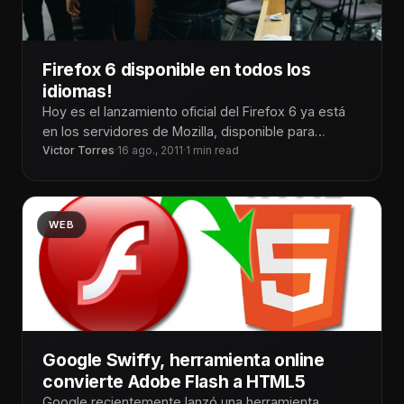
Firefox 6 disponible en todos los
idiomas!
Hoy es el lanzamiento oficial del Firefox 6 ya está
en los servidores de Mozilla, disponible para
Victor Torres
descarga. Los cambios
·
16 ago., 2011
·
1 min read
WEB
Google Swiffy, herramienta online
convierte Adobe Flash a HTML5
Google recientemente lanzó una herramienta