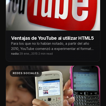
Ventajas de YouTube al utilizar HTML5
Para los que no lo habían notado, a partir del año
2010, YouTube comenzó a experimentar el formato
HTML5 como
nadia
·
29 ene., 2015
·
2 min read
REDES SOCIALES