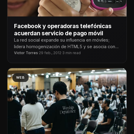
Facebook y operadoras telefónicas
acuerdan servicio de pago móvil
La red social expande su influencia en móviles;
lidera homogenización de HTML5 y se asocia con
operadoras telefónicas para pago
Victor Torres
·
29 feb., 2012
·
3 min read
WEB