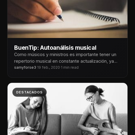
BuenTip: Autoanálisis musical
Como músicos y ministros es importante tener un
repertorio musical en constante actualización, ya
que muchas veces nos limitamos a
samyforse3
·
19 feb., 2020
·
1 min read
DESTACADOS