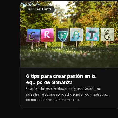
DESTACADOS
6 tips para crear pasión en tu
equipo de alabanza
Como líderes de alabanza y adoración, es
nuestra responsabilidad generar con nuestra
iglesia una experiencia de adoración corporativa.
techbroda
·
27 mar., 2017
·
3 min read
Nuestras congregaciones