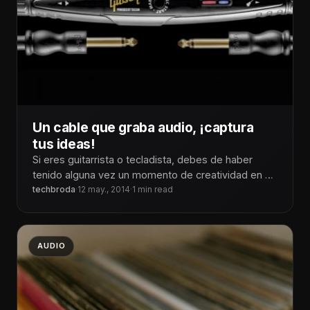
Un cable que graba audio, ¡captura
tus ideas!
Si eres guitarrista o tecladista, debes de haber
tenido alguna vez un momento de creatividad en el
cual, al terminar
techbroda
·
12 may., 2014
·
1 min read
AUDIO