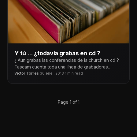
Y tú ... ¿todavía grabas en cd ?
¿ Aún grabas las conferencias de la church en cd ?
Tascam cuenta toda una línea de grabadoras
portátiles profesionales, la DR-100
Victor Torres
·
30 ene., 2013
·
1 min read
Page 1 of 1