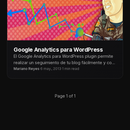
Google Analytics para WordPress
El Google Analytics para WordPress plugin permite
realizar un seguimiento de tu blog fácilmente y con
gran cantidad de metadatos.
Mariano Reyes
·
6 may., 2013
·
1 min read
Page 1 of 1