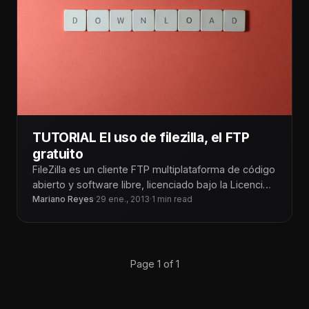
TUTORIAL El uso de filezilla, el FTP
gratuito
FileZilla es un cliente FTP multiplataforma de código
abierto y software libre, licenciado bajo la Licencia
Pública General de GNU.
Mariano Reyes
·
29 ene., 2013
·
1 min read
Page 1 of 1