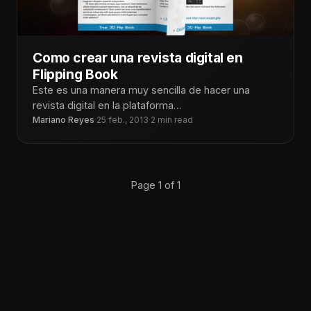
Como crear una revista digital en
Flipping Book
Este es una manera muy sencilla de hacer una
revista digital en la plataforma
de joomla a través de un
Mariano Reyes
·
25 feb., 2013
·
2 min read
Page 1 of 1