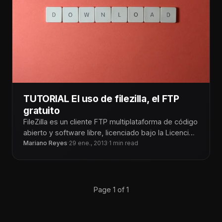
TUTORIAL El uso de filezilla, el FTP
gratuito
FileZilla es un cliente FTP multiplataforma de código
abierto y software libre, licenciado bajo la Licencia
Pública General de GNU.
Mariano Reyes
·
29 ene., 2013
·
1 min read
Page 1 of 1