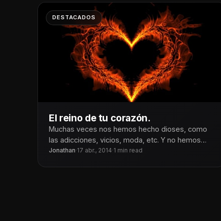
DESTACADOS
El reino de tu corazón.
Muchas veces nos hemos hecho dioses, como
las adicciones, vicios, moda, etc. Y no hemos
hecho lo que le agrada
Jonathan
·
17 abr., 2014
·
1 min read