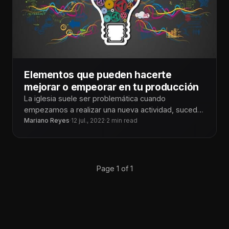
Elementos que pueden hacerte
mejorar o empeorar en tu producción
La iglesia suele ser problemática cuando
empezamos a realizar una nueva actividad, sucedió
mucho con el inicio de los streaming&
Mariano Reyes
·
12 jul., 2022
·
2 min read
Page 1 of 1