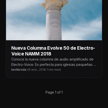
Nueva Columna Evolve 50 de Electro-
Voice NAMM 2018
Conoce la nueva columna de audio amplificado de
Electro-Voice. Es perfecta para iglesias pequeñas e
techbroda
·
29 ene., 2018
itinerantes. Este sistema puedes llevarlo
·
1 min read
Page 1 of 1