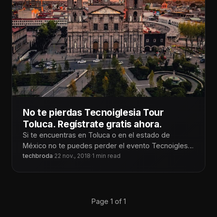
No te pierdas Tecnoiglesia Tour
Toluca. Regístrate gratis ahora.
Si te encuentras en Toluca o en el estado de
México no te puedes perder el evento Tecnoiglesia
Tour este
techbroda
·
22 nov., 2018
·
1 min read
Page 1 of 1