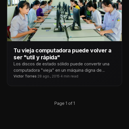
Tu vieja computadora puede volver a
ser "util y rápida"
Los discos de estado sólido puede convertir una
computadora "vieja" en un máquina digna de
Windows 10 o
Victor Torres
·
28 ago., 2015
·
4 min read
Page 1 of 1