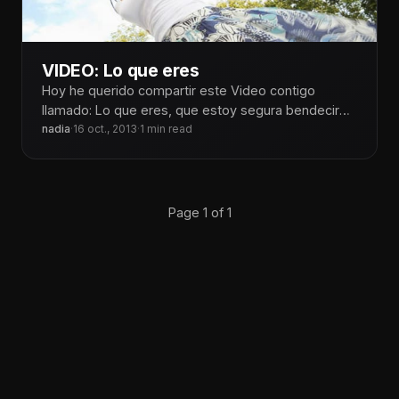
VIDEO: Lo que eres
Hoy he querido compartir este Video contigo
llamado: Lo que eres, que estoy segura bendecirá
tu vida, ya que no
nadia
·
16 oct., 2013
·
1 min read
Page 1 of 1