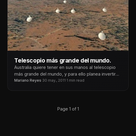
Telescopio más grande del mundo.
Australia quiere tener en sus manos al telescopio
más grande del mundo, y para ello planea invertir
más de 2,
Mariano Reyes
·
30 may., 2011
·
1 min read
Page 1 of 1