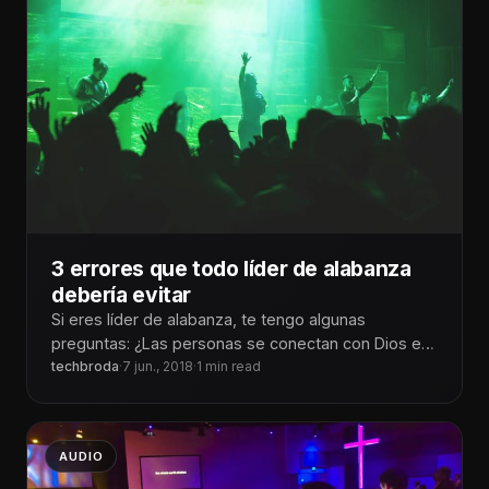
3 errores que todo líder de alabanza
debería evitar
Si eres líder de alabanza, te tengo algunas
preguntas: ¿Las personas se conectan con Dios en
las reuniones que diriges,
techbroda
·
7 jun., 2018
·
1 min read
AUDIO