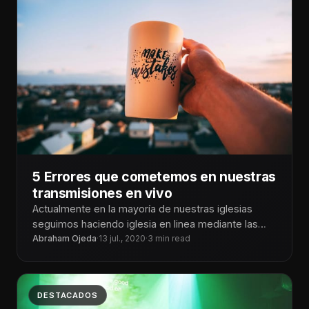
5 Errores que cometemos en nuestras
transmisiones en vivo
Actualmente en la mayoría de nuestras iglesias
seguimos haciendo iglesia en linea mediante las
Abraham Ojeda
·
13 jul., 2020
transmisiones en vivo. Y claro como
·
3 min read
DESTACADOS