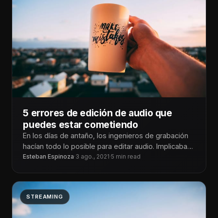
5 errores de edición de audio que
puedes estar cometiendo
En los días de antaño, los ingenieros de grabación
hacían todo lo posible para editar audio. Implicaba
cinta adhesiva, hojas
Esteban Espinoza
·
3 ago., 2021
·
5 min read
STREAMING