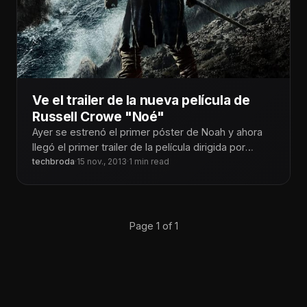
Ve el trailer de la nueva película de
Russell Crowe "Noé"
Ayer se estrenó el primer póster de Noah y ahora
llegó el primer trailer de la película dirigida por
Darren
techbroda
·
15 nov., 2013
·
1 min read
Page 1 of 1