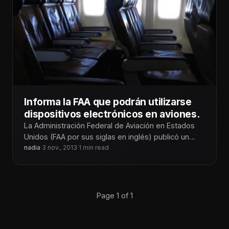
Informa la FAA que podrán utilizarse
dispositivos electrónicos en aviones.
La Administración Federal de Aviación en Estados
Unidos (FAA por sus siglas en inglés) publicó un
comunicado de prensa en
nadia
·
3 nov., 2013
·
1 min read
Page 1 of 1