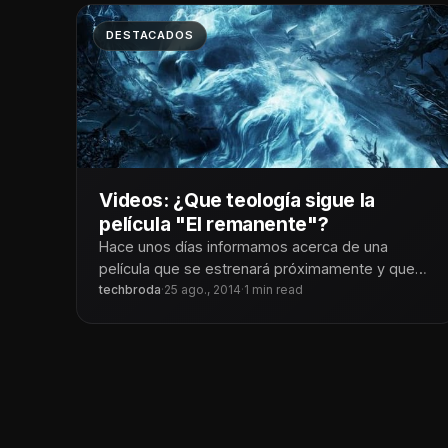
DESTACADOS
Videos: ¿Que teología sigue la
película "El remanente"?
Hace unos días informamos acerca de una
película que se estrenará próximamente y que
aborda el tema del rapto de
techbroda
·
25 ago., 2014
·
1 min read