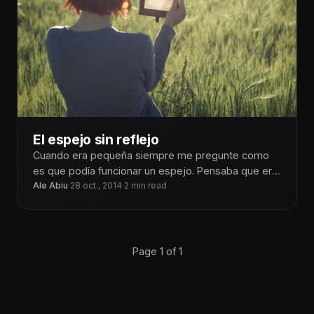
El espejo sin reflejo
Cuando era pequeña siempre me pregunte como
es que podía funcionar un espejo. Pensaba que era
una ventana hacia otro
Ale Abiu
·
28 oct., 2014
·
2 min read
Page 1 of 1