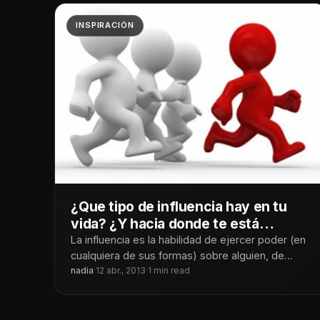
INSPIRACIÓN
¿Que tipo de influencia hay en tu
vida? ¿Y hacia donde te está
llevando?
La influencia es la habilidad de ejercer poder (en
cualquiera de sus formas) sobre alguien, de
parte de una persona,
nadia
·
12 abr., 2013
·
1 min read