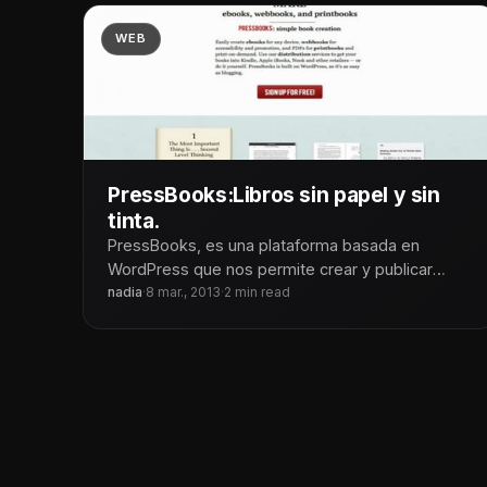
WEB
PressBooks:Libros sin papel y sin
tinta.
PressBooks, es una plataforma basada en
WordPress que nos permite crear y publicar
nuestros propios libros electrónicos. El nuevo
nadia
·
8 mar., 2013
·
2 min read
método