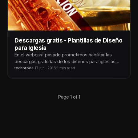
Descargas gratis - Plantillas de Diseño
para Iglesia
En el webcast pasado prometimos habilitar las
descargas gratuitas de los diseños para iglesias
que puedes aplicar para redes sociales,
techbroda
·
17 jun., 2016
·
1 min read
Page 1 of 1