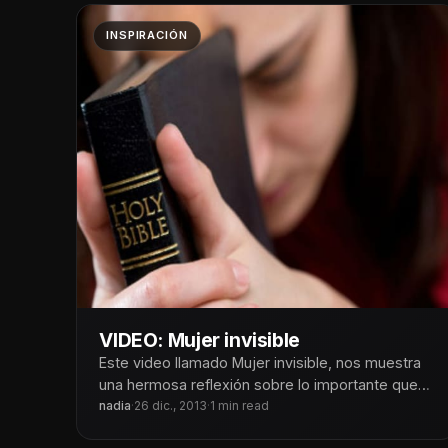
INSPIRACIÓN
VIDEO: Mujer invisible
Este video llamado Mujer invisible, nos muestra
una hermosa reflexión sobre lo importante que
es saber que, en cada cosa
nadia
·
26 dic., 2013
·
1 min read