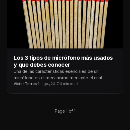
Los 3 tipos de micrófono más usados
y que debes conocer
Una de las características esenciales de un
micrófono es el mecanismo mediante el cual
realizan la transducción, es decir, la
Victor Torres
·
11 ago., 2017
·
3 min read
Page 1 of 1