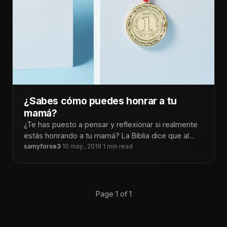
¿Sabes cómo puedes honrar a tu
mamá?
¿Te has puesto a pensar y reflexionar si realmente
estás honrando a tu mamá? La Biblia dice que al
honrar
samyforse3
·
10 may., 2019
·
1 min read
Page 1 of 1