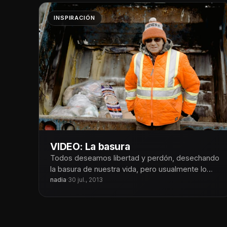
INSPIRACIÓN
VIDEO: La basura
Todos deseamos libertad y perdón, desechando
la basura de nuestra vida, pero usualmente lo
que no nos permite experimentarlo no
nadia
·
30 jul., 2013