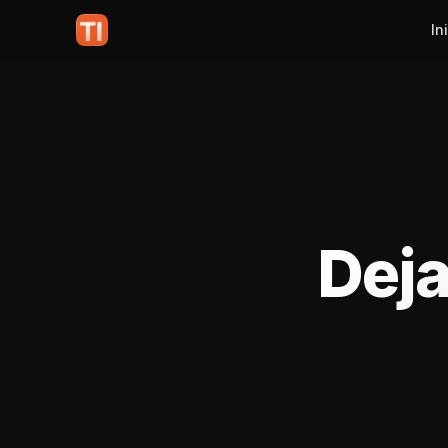
In
Deja