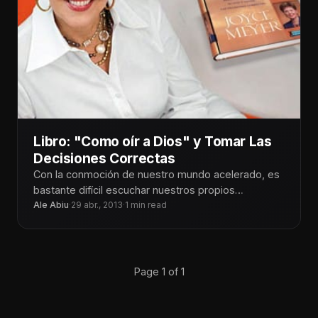
Libro: "Como oír a Dios" y Tomar Las
Decisiones Correctas
Con la conmoción de nuestro mundo acelerado, es
bastante difícil escuchar nuestros propios
pensamientos, y mucho menos tratar de escuchar
Ale Abiu
·
29 abr., 2013
·
1 min read
Page 1 of 1