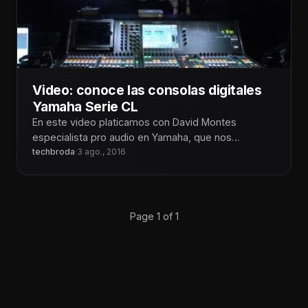
Video: conoce las consolas digitales
Yamaha Serie CL
En este video platicamos con David Montes
especialista pro audio en Yamaha, que nos
presento las consolas de la serie
techbroda
·
3 ago., 2016
Page 1 of 1