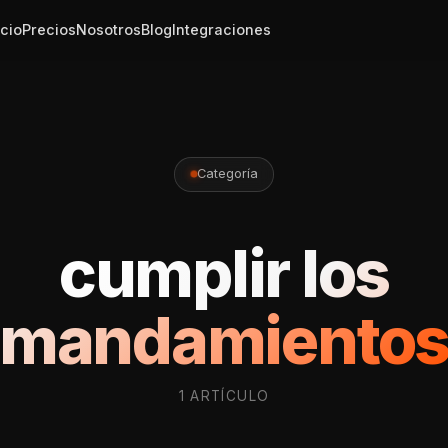
icio
Precios
Nosotros
Blog
Integraciones
Categoría
cumplir los
mandamiento
1 ARTÍCULO