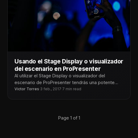
Usando el Stage Display o visualizador
del escenario en ProPresenter
Al utilizar el Stage Display o visualizador del
escenario de ProPresenter tendrás una potente
herramienta para poder estar todos en
Victor Torres
·
3 feb., 2017
·
7 min read
Page 1 of 1